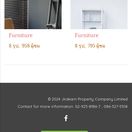
Furniture
Furniture
8 รูป, 958 ผู้ชม
8 รูป, 795 ผู้ชม
© 2024 Jirakarn Property Company Limited
Contact for more information. 02-923-8186-7 , 086-327-5108